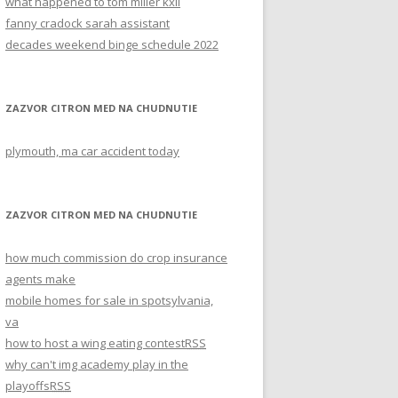
what happened to tom miller kxii
fanny cradock sarah assistant
decades weekend binge schedule 2022
ZAZVOR CITRON MED NA CHUDNUTIE
plymouth, ma car accident today
ZAZVOR CITRON MED NA CHUDNUTIE
how much commission do crop insurance
agents make
mobile homes for sale in spotsylvania,
va
how to host a wing eating contest
RSS
why can't img academy play in the
playoffs
RSS