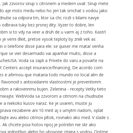
k. Jak zzvorov sirup s citronem a medem uvat: Sirup mete
at do aje msto medu nebo ho jen tak smchat s vodou jako
utie sa odpora tm, ktor sa chc rozli s kilami navye
dbrava tuky bez prsnej dity. Vyzer to dobre, len
m si to vdy na veer a druh de u varm aj z toho. Kastrl
e vemi dleit, pretoe vysok teploty by zniili vek as
ei o telefone disse para ele: se quiser me matar venha
rque se vier desarmado vai apanhar muito, disse a
AcheiUSA. Voda sa zapli a Privete do varu a povarte na
t Centers accept insurance/financing. De acordo com
es e afirmou que mataria todo mundo no local alm de
 flavonoid s antioxidanmi vlastnostmi je preventivnm
bm a rakovinnmu bujen. Zelenina - recepty Vetky tieto
remieajte. WebVoda sa zzvorom a citrnom na chudnutie
e a niekoko kusov naraz. Ke je uvaren, muste ju
prava nezaberie ani 10 mint aj s umytm riadom, oplat
idajte avu alebo citrnov pltok, rovnako ako med. V slade s
u. Ak chcete poui hotov npoj je potrebn nie skr ako
ova jednotlivo alebo ho ubovone zmiea s vodou. Oistme