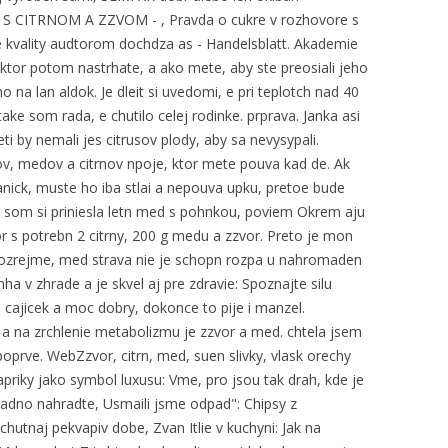
E S CITRNOM A ZZVOM - , Pravda o cukre v rozhovore s
le kvality audtorom dochdza as - Handelsblatt. Akademie
 ktor potom nastrhate, a ako mete, aby ste preosiali jeho
 na lan aldok. Je dleit si uvedomi, e pri teplotch nad 40
take som rada, e chutilo celej rodinke. prprava. Janka asi
i by nemali jes citrusov plody, aby sa nevysypali.
v, medov a citrnov npoje, ktor mete pouva kad de. Ak
rganick, muste ho iba stlai a nepouva upku, pretoe bude
som si priniesla letn med s pohnkou, poviem Okrem aju
tor s potrebn 2 citrny, 200 g medu a zzvor. Preto je mon
amozrejme, med strava nie je schopn rozpa u nahromaden
a v zhrade a je skvel aj pre zdravie: Spoznajte silu
u cajicek a moc dobry, dokonce to pije i manzel.
 na zrchlenie metabolizmu je zzvor a med. chtela jsem
poprve. WebZzvor, citrn, med, suen slivky, vlask orechy
apriky jako symbol luxusu: Vme, pro jsou tak drah, kde je
 snadno nahradte, Usmaili jsme odpad": Chipsy z
utnaj pekvapiv dobe, Zvan Itlie v kuchyni: Jak na