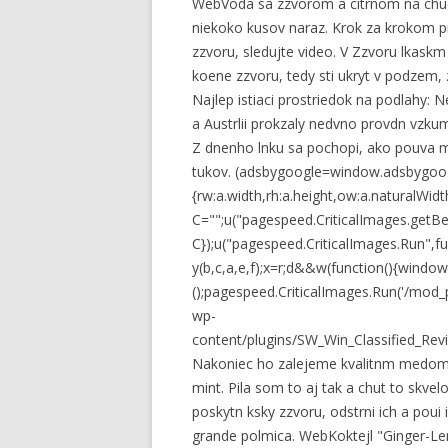
WebVoda sa zzvorom a citrnom na chud
niekoko kusov naraz. Krok za krokom p
zzvoru, sledujte video. V Zzvoru lkask
koene zzvoru, tedy sti ukryt v podzem, z
Najlep istiaci prostriedok na podlahy: 
a Austrlii prokzaly nedvno provdn vzkum
Z dnenho lnku sa pochopi, ako pouva m
tukov. (adsbygoogle=window.adsbygoogle
{rw:a.width,rh:a.height,ow:a.naturalWidt
C="";u("pagespeed.CriticalImages.getBe
C});u("pagespeed.CriticalImages.Run",fu
y(b,c,a,e,f);x=r;d&&w(function(){window.
();pagespeed.CriticalImages.Run('/mo
wp-
content/plugins/SW_Win_Classified_Revie
Nakoniec ho zalejeme kvalitnm medom. 
mint. Pila som to aj tak a chut to skve
poskytn ksky zzvoru, odstrni ich a pou
grande polmica. WebKoktejl "Ginger-Lem