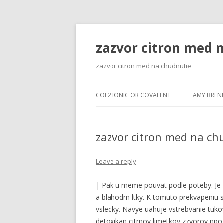
zazvor citron med 
zazvor citron med na chudnutie
COF2 IONIC OR COVALENT
AMY BREN
zazvor citron med na ch
Leave a reply
| Pak u meme pouvat podle poteby. Je t
a blahodrn ltky. K tomuto prekvapeniu 
vsledky. Navye uahuje vstrebvanie tukov
detoxikan citrnov limetkov zzvorov npo