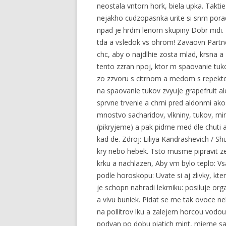
neostala vntorn hork, biela upka. Taktie 
nejakho cudzopasnka urite si snm porad
npad je hrdm lenom skupiny Dobr mdi. 
tda a vsledok vs ohrom! Zavaovn Part
chc, aby o najdlhie zosta mlad, krsna 
tento zzran npoj, ktor m spaovanie tuk
zo zzvoru s citrnom a medom s repekt
na spaovanie tukov zvyuje grapefruit al
sprvne trvenie a chrni pred aldonmi ak
mnostvo sacharidov, vlkniny, tukov, mi
(pikryjeme) a pak pidme med dle chuti a c
kad de. Zdroj: Liliya Kandrashevich / 
kry nebo hebek. Tsto musme pipravit ze 
krku a nachlazen, Aby vm bylo teplo: Vsa
podle horoskopu: Uvate si aj zlivky, kt
je schopn nahradi lekrniku: posiluje o
a vivu buniek. Pidat se me tak ovoce ne
na pollitrov lku a zalejem horcou vodou
podvan po dobu piatich mint, mierne sa