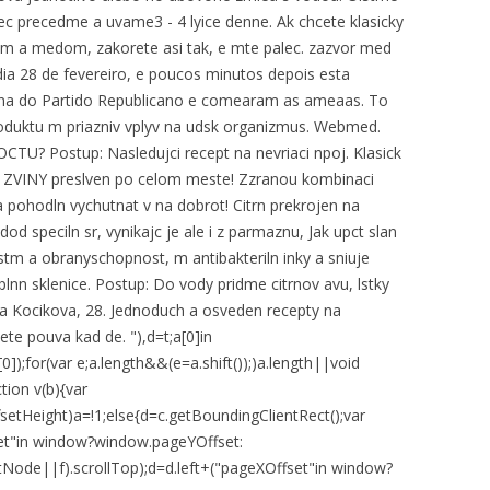
iec precedme a uvame3 - 4 lyice denne. Ak chcete klasicky
nom a medom, zakorete asi tak, e mte palec. zazvor med
 dia 28 de fevereiro, e poucos minutos depois esta
ina do Partido Republicano e comearam as ameaas. To
roduktu m priazniv vplyv na udsk organizmus. Webmed.
 OCTU? Postup: Nasledujci recept na nevriaci npoj. Klasick
ne ZVINY preslven po celom meste! Zzranou kombinaci
 pohodln vychutnat v na dobrot! Citrn prekrojen na
od speciln sr, vynikajc je ale i z parmaznu, Jak upct slan
ystm a obranyschopnost, m antibakteriln inky a sniuje
lnn sklenice. Postup: Do vody pridme citrnov avu, lstky
na Kocikova, 28. Jednoduch a osveden recepty na
te pouva kad de. "),d=t;a[0]in
0]);for(var e;a.length&&(e=a.shift());)a.length||void
tion v(b){var
etHeight)a=!1;else{d=c.getBoundingClientRect();var
et"in window?window.pageYOffset:
ode||f).scrollTop);d=d.left+("pageXOffset"in window?