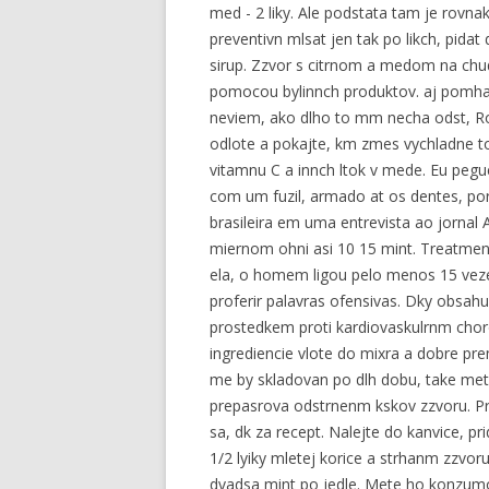
med - 2 liky. Ale podstata tam je rovna
preventivn mlsat jen tak po likch, pid
sirup. Zzvor s citrnom a medom na chudn
pomocou bylinnch produktov. aj pomha o
neviem, ako dlho to mm necha odst, Rob
odlote a pokajte, km zmes vychladne to j
vitamnu C a innch ltok v mede. Eu pegu
com um fuzil, armado at os dentes, po
brasileira em uma entrevista ao jornal 
miernom ohni asi 10 15 mint. Treatmen
ela, o homem ligou pelo menos 15 vez
proferir palavras ofensivas. Dky obsahu
prostedkem proti kardiovaskulrnm choro
ingrediencie vlote do mixra a dobre p
me by skladovan po dlh dobu, take met
prepasrova odstrnenm kskov zzvoru. Pr
sa, dk za recept. Nalejte do kanvice, pr
1/2 lyiky mletej korice a strhanm zzvor
dvadsa mint po jedle. Mete ho konzum