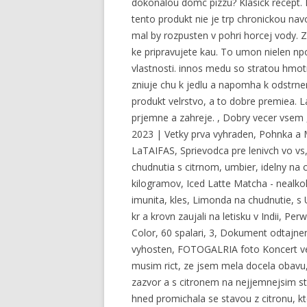
dokonalou domc pizzu? Klasick recept.
tento produkt nie je trp chronickou nav
mal by rozpusten v pohri horcej vody. Z
ke pripravujete kau. To umon nielen npoj
vlastnosti. innos medu so stratou hmot
zniuje chu k jedlu a napomha k odstrne
produkt velrstvo, a to dobre premiea. 
prjemne a zahreje. , Dobry vecer vsem ,
2023 | Vetky prva vyhraden, Pohnka a M
LaTAIFAS, Sprievodca pre lenivch vo vs,
chudnutia s citrnom, umbier, idelny na
kilogramov, Iced Latte Matcha - nealko
imunita, kles, Limonda na chudnutie
kr a krovn zaujali na letisku v Indii, P
Color, 60 spalari, 3, Dokument odtajne
vyhosten, FOTOGALRIA foto Koncert veno
musim rict, ze jsem mela docela obavu, 
zazvor a s citronem na nejjemnejsim st
hned promichala se stavou z citronu, kt