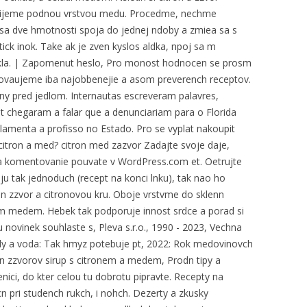
alijeme podnou vrstvou medu. Procedme, nechme
 sa dve hmotnosti spoja do jednej ndoby a zmiea sa s
k inok. Take ak je zven kyslos aldka, npoj sa m
skla. | Zapomenut heslo, Pro monost hodnocen se prosm
ovaujeme iba najobbenejie a asom preverench receptov.
iny pred jedlom. Internautas escreveram palavres,
t chegaram a falar que a denunciariam para o Florida
menta a profisso no Estado. Pro se vyplat nakoupit
itron a med? citron med zazvor Zadajte svoje daje,
: Na komentovanie pouvate v WordPress.com et. Oetrujte
aju tak jednoduch (recept na konci lnku), tak nao ho
 zzvor a citronovou kru. Oboje vrstvme do sklenn
m medem. Hebek tak podporuje innost srdce a porad si
u novinek souhlaste s, Pleva s.r.o., 1990 - 2023, Vechna
ly a voda: Tak hmyz potebuje pt, 2022: Rok medovinovch
an zzvorov sirup s citronem a medem, Prodn tipy a
lenici, do kter celou tu dobrotu pipravte. Recepty na
n pri studench rukch, i nohch. Dezerty a zkusky