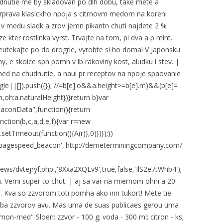
nutie me by skladovan po dlh dobu, take mete a
rprava klasickho npoja s citrnovm medom na koreni
m v medu sladk a zrov jemn pikantn chuti najdete 2 %
e kter rostlinka vyrst. Trvajte na tom, pi dva a p mint.
Neutekajte po do drogrie, vyrobte si ho doma! V Japonsku
y, e skoice spn pomh v lb rakoviny kost, aludku i stev. |
ed na chudnutie, a naui pr receptov na npoje spaovanie
||[]).push({}); //
=b[e].o&&a.height>=b[e].m)&&(b[e]=
h,oh:a.naturalHeight})}return b}var
aconData",function(){return
nction(b,c,a,d,e,f){var r=new
setTimeout(function(){A(r)},0)})});})
d_pagespeed_beacon','http://demeterminingcompany.com/
ws/dvtejryf.php','8Xxa2XQLv9',true,false,'IlS2e7tWhb4');
Vemi super to chut. | aj sa var na miernom ohni a 20
lo. Kva so zzvorom toti pomha ako inn tukort! Mete tie
i iba zzvorov avu. Mas uma de suas publicaes gerou uma
on-med" Sloen: zzvor - 100 g; voda - 300 ml; citron - ks;