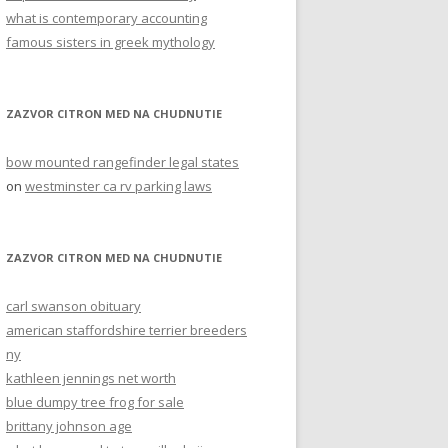
what is contemporary accounting
famous sisters in greek mythology
ZAZVOR CITRON MED NA CHUDNUTIE
bow mounted rangefinder legal states
on
westminster ca rv parking laws
ZAZVOR CITRON MED NA CHUDNUTIE
carl swanson obituary
american staffordshire terrier breeders
ny
kathleen jennings net worth
blue dumpy tree frog for sale
brittany johnson age