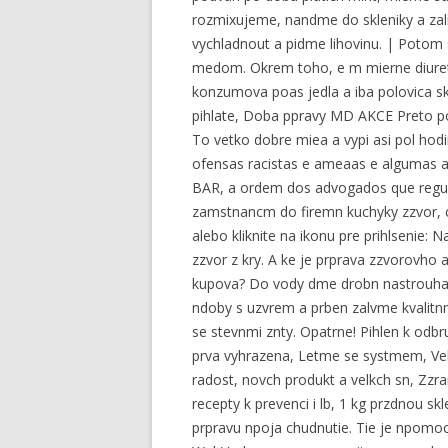
rozmixujeme, nandme do skleniky a z
vychladnout a pidme lihovinu. | Potom
medom. Okrem toho, e m mierne diuretic
konzumova poas jedla a iba polovica 
pihlate, Doba ppravy MD AKCE Preto p
To vetko dobre miea a vypi asi pol hod
ofensas racistas e ameaas e algumas a
BAR, a ordem dos advogados que regula
zamstnancm do firemn kuchyky zzvor, c
alebo kliknite na ikonu pre prihlsenie
zzvor z kry. A ke je prprava zzvorovho 
kupova? Do vody dme drobn nastrouhan
ndoby s uzvrem a prben zalvme kvalitn
se stevnmi znty. Opatrne! Pihlen k odbr
prva vyhrazena, Letme se systmem, Ve
radost, novch produkt a velkch sn, Zzr
recepty k prevenci i lb, 1 kg przdnou sk
prpravu npoja chudnutie. Tie je npomoc