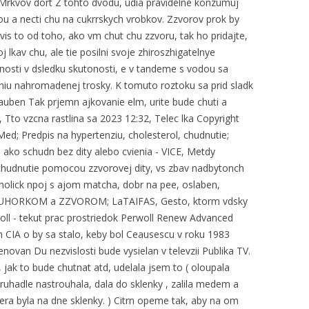
 Mrkvov dort Z tohto dvodu, udia pravidelne konzumuj
ou a necti chu na cukrrskych vrobkov. Zzvorov prok by
vis to od toho, ako vm chut chu zzvoru, tak ho pridajte,
 lkav chu, ale tie posilni svoje zhiroszhigatelnye
nosti v dsledku skutonosti, e v tandeme s vodou sa
niu nahromadenej trosky. K tomuto roztoku sa prid sladk
Lauben Tak prjemn ajkovanie elm, urite bude chuti a
 Tto vzcna rastlina sa 2023 12:32, Telec lka Copyright
ed; Predpis na hypertenziu, cholesterol, chudnutie;
 ako schudn bez dity alebo cvienia - VICE, Metdy
 chudnutie pomocou zzvorovej dity, vs zbav nadbytonch
holick npoj s ajom matcha, dobr na pee, oslaben,
, s UHORKOM a ZZVOROM; LaTAIFAS, Gesto, ktorm vdsky
erwoll - tekut prac prostriedok Perwoll Renew Advanced
n CIA o by sa stalo, keby bol Ceausescu v roku 1983
van Du nezvislosti bude vysielan v televzii Publika TV.
jak to bude chutnat atd, udelala jsem to ( oloupala
ruhadle nastrouhala, dala do sklenky , zalila medem a
era byla na dne sklenky. ) Citrn opeme tak, aby na om