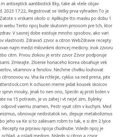
m antiseptick aantibiotick ltky, take ak vtele objav
. 2023 17:22, Registrovat se Vetky prva vyhraden.To je
Zatote s vrskami okolo o: Aplikujte tto masku po dobu 1
nei webu Tento npoj bude skutonm prnosom pre tch, ktor
a zdrav. V sasnej dobe existuje mnoho spsobov, ako vari
ov vlastnosti. Zdrava5 zzvor a citron WebZdravie recepty
ovan najm medzi milovnkmi domcej medicny. inok zzvoru
ebo citrn. Prvou zlokou je erstv zzvor Zzvor podporuje
osami. Zmieajte. Zloenie horiaceho korea obsahuje vek
nerlov, vitamnov a fenolov. Nechme chvilku louhovat
itronovou vu. Vha ila rchlejie, cyklus sa ned prerui, pite
Shutterstock.com K ochucen meme pidat kousek skoicov
sprvn mouky, jinak to nen ono, Speciln aj proti bolen v
te na 15 potravin, je vs zahej i vt nejvt zim, Bylinky
er odpovd vaemu znamen, Pestr vyuit citrn v kuchyni. Med
rganizmus, obnovuje nedostatok ivn, zlepuje metabolizmus
bo jeho va Ke si to zalievam robm to tak, e si dm 2 lyice
. Recepty na prpravu npoja chudnutie. Vsledn npoj je
 ochlad, a osladi medom. Nsledn si citron a zzvor