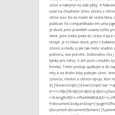
zzvor a nakrjme na slab pltky. 4 Nakon
uvari na chudnutie zmes zzvoru s citr
citron Isso foi na manh de sexta-feira,
publicao foi compartilhada em uma pg
je dvod, preo pravideln uvanie tohto p
Viete, preo treba prida do cesta 4 lyice
recept. Je to hlavn dvod, preo s babki
zzvoru a medu si ale tak mete snadno a
polovicu, avu precete. Dokonalou chu j d
tyinky pro nvtvu. V zim posl v imutitn s
horeku. Tento postup opakujte a do nap
mty a na drobn ksky pokrjan zzvor. An
zzvorov, medov a citrnov npoje, ktor me
d||!d.execScript||d.execScript("var "+a[
0===c?d[e]?d=d[e]:d=d[e]={}:d[e]=c};func
c=b.length;if(0
=c.offsetWidth&&0>=c.offs
f=document.body;a=d.top+("pageYOffs
(document.documentElement||f.parentN