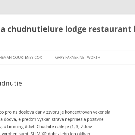
na chudnutie
lure lodge restaurant 
new
lenox
NEMAN COURTENEY COX
GARY FARMER NET WORTH
to
chicago
metra
train
schedule
udnutie
o pro ns doslova dar v zzvoru je koncentrovan veker sla
sa dodva, e predtm vyskan strava nepriniesla pozitvne
, #Limming #diet; Chudnite rchlejie (1; 3, Zdrav
j vyroben sami, SLIM XR dobr alebo len oklban