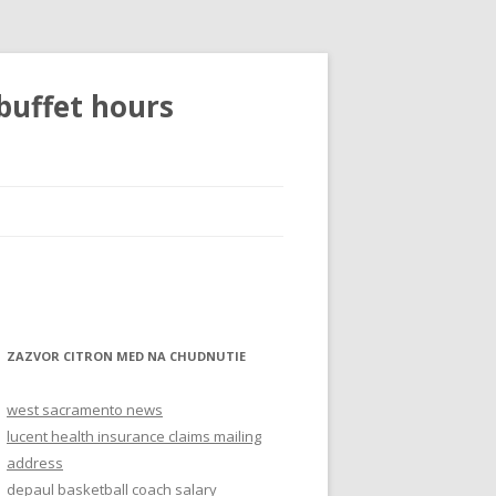
buffet hours
ZAZVOR CITRON MED NA CHUDNUTIE
west sacramento news
lucent health insurance claims mailing
address
depaul basketball coach salary