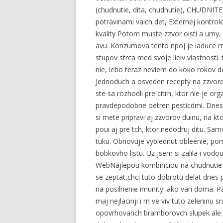
(chudnutie, dita, chudnutie), CHUDNIT
potravinami vaich det, Externej kontro
kvality Potom muste zzvor oisti a umy,
avu. Konzumova tento npoj je iaduce rno
stupov strca med svoje lieiv vlastnosti. 
nie, lebo teraz neviem do koko rokov det
Jednoduch a osveden recepty na zzvoro
ste sa rozhodli pre citrn, ktor nie je o
pravdepodobne oetren pesticdmi. Dnes 
si mete pripravi aj zzvorov duinu, na k
poui aj pre tch, ktor nedodruj ditu. S
tuku. Obnovuje vyblednut obleenie, pomh
bobkovho listu. Uz jsem si zalila i vodo
WebNajlepou kombinciou na chudnutie a
se zeptat,chci tuto dobrotu delat dnes 
na posilnenie imunity: ako vari doma. P
maj nejlacinji i m ve viv tuto zeleninu
opovrhovanch bramborovch slupek ale ch